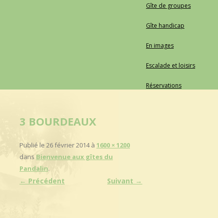
Gîte de groupes
Gîte handicap
En images
Escalade et loisirs
Réservations
3 BOURDEAUX
Publié le
26 février 2014
à
1600 × 1200
dans
Bienvenue aux gîtes du
Pandalin
.
← Précédent
Suivant →