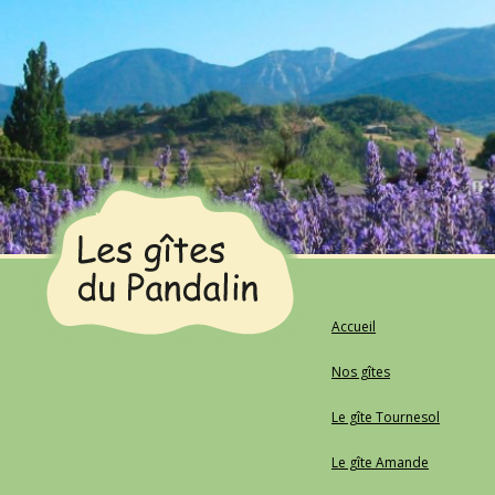
Les gîtes du Pandalin
Location de gîtes dans la Drôme en toutes saisons
Accueil
Nos gîtes
Le gîte Tournesol
Le gîte Amande