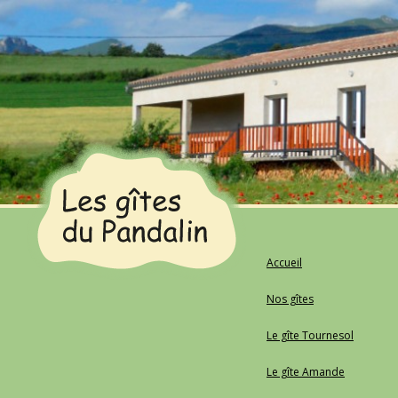
Les gîtes du Pandalin
Location de gîtes dans la Drôme en toutes saisons
COQUELICOTS
Accueil
Nos gîtes
Le gîte Tournesol
Le gîte Amande