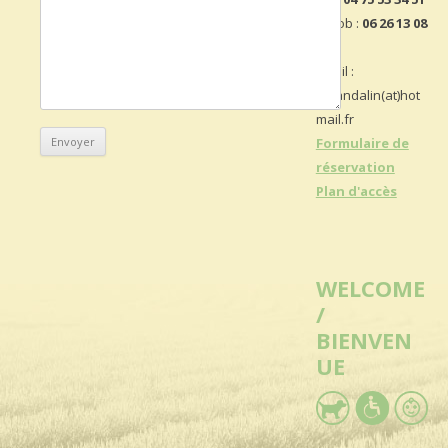
– Mob :
06 26 13 08
48
Email :
lepandalin(at)hot
mail.fr
Formulaire de
réservation
Plan d'accès
WELCOME
/
BIENVEN
UE