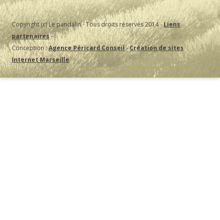
Copyright (c) Le pandalin - Tous droits réservés 2014 -
Liens
partenaires
-
Conception :
Agence Péricard Conseil
-
Création de sites
Internet Marseille