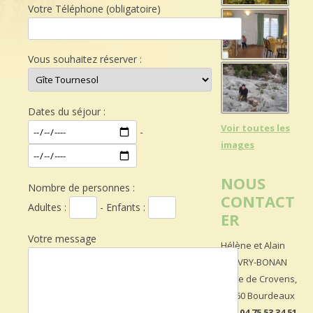
Votre Téléphone (obligatoire)
Vous souhaitez réserver :
Dates du séjour :
Voir toutes les
-
images
NOUS
Nombre de personnes :
CONTACT
Adultes :
- Enfants :
ER
Votre message
Hélène et Alain
CHEVRY-BONAN
route de Crovens,
26460 Bourdeaux
Tél :
04 75 53 34 51