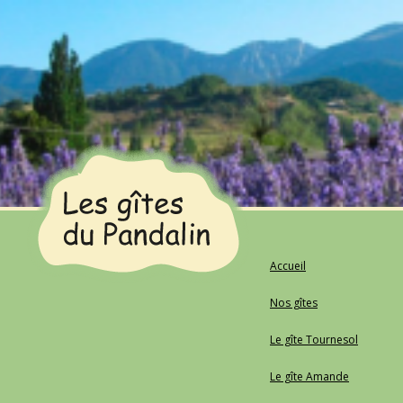
Les gîtes du Pandalin
Location de gîtes dans la Drôme en toutes saisons
Accueil
Nos gîtes
Le gîte Tournesol
Le gîte Amande